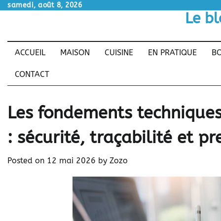
Skip
samedi, août 8, 2026
Le bl
to
content
ACCUEIL
MAISON
CUISINE
EN PRATIQUE
BO
CONTACT
Les fondements techniques
: sécurité, traçabilité et p
Posted on
12 mai 2026
by
Zozo