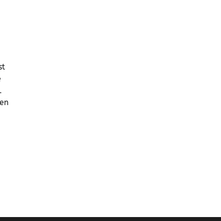
st
e
.
 en