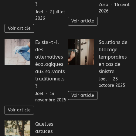
?
Zozo
16 avril
2026
Joel
2 juillet
2026
Voir article
Voir article
Existe-t-il
Solutions de
des
blocage
alternatives
temporaires
écologiques
en cas de
aux solvants
sinistre
traditionnels
Joel
25
octobre 2025
?
Joel
14
Voir article
novembre 2025
Voir article
Quelles
astuces