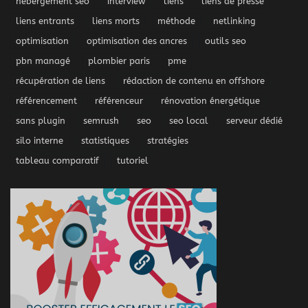
hébergement seo
interview
liens
liens de presse
liens entrants
liens morts
méthode
netlinking
optimisation
optimisation des ancres
outils seo
pbn managé
plombier paris
pme
récupération de liens
rédaction de contenu en offshore
référencement
référenceur
rénovation énergétique
sans plugin
semrush
seo
seo local
serveur dédié
silo interne
statistiques
stratégies
tableau comparatif
tutoriel