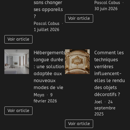
sans changer
Pascal Cabus
30 juin 2026
ses appareils
?
Voir article
Pascal Cabus
1 juillet 2026
Voir article
Hébergements
Comment les
longue durée
techniques
: une solution
verrières
adaptée aux
influencent-
nouveaux
elles le rendu
modes de vie
des objets
décoratifs ?
Maya
9
février 2026
Joel
24
septembre
Voir article
2025
Voir article