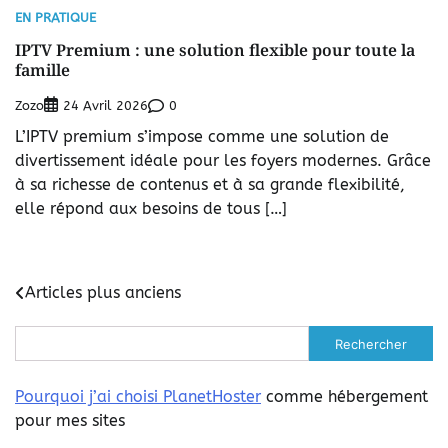
EN PRATIQUE
IPTV Premium : une solution flexible pour toute la
famille
Zozo
0
24 Avril 2026
L’IPTV premium s’impose comme une solution de
divertissement idéale pour les foyers modernes. Grâce
à sa richesse de contenus et à sa grande flexibilité,
elle répond aux besoins de tous […]
Navigation
Articles plus anciens
des
Rechercher
articles
Pourquoi j’ai choisi PlanetHoster
comme hébergement
pour mes sites