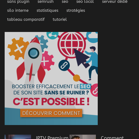
sans plugin
semrush
seo
seo local
serveur dédié
silo interne
statistiques
stratégies
tableau comparatif
tutoriel
IPTV Premium
Comment