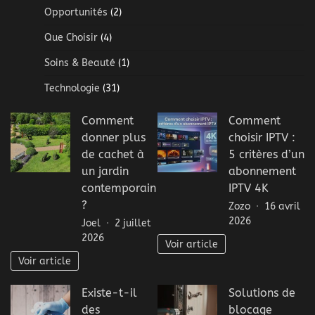
Opportunités
(2)
Que Choisir
(4)
Soins & Beauté
(1)
Technologie
(31)
Comment
Comment
donner plus
choisir IPTV :
de cachet à
5 critères d’un
un jardin
abonnement
contemporain
IPTV 4K
?
Zozo
16 avril
2026
Joel
2 juillet
2026
Voir article
Voir article
Existe-t-il
Solutions de
des
blocage