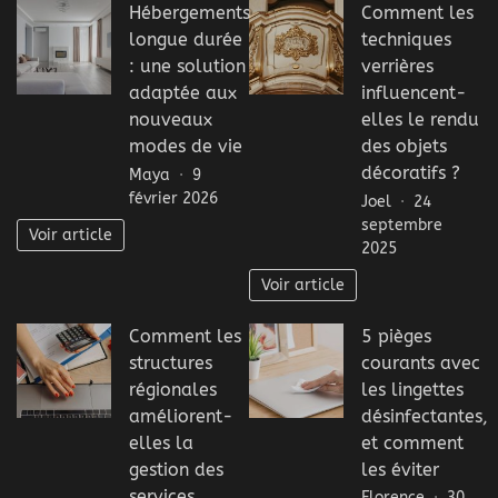
Hébergements
Comment les
longue durée
techniques
: une solution
verrières
adaptée aux
influencent-
nouveaux
elles le rendu
modes de vie
des objets
décoratifs ?
Maya
9
février 2026
Joel
24
septembre
Voir article
2025
Voir article
Comment les
5 pièges
structures
courants avec
régionales
les lingettes
améliorent-
désinfectantes,
elles la
et comment
gestion des
les éviter
services
Florence
30