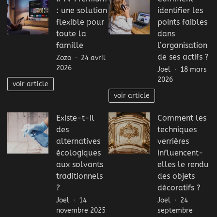
: une solution
identifier les
flexible pour
points faibles
toute la
dans
famille
l’organisation
de ses actifs ?
Zozo
24 avril
2026
Joel
18 mars
2026
voir article
voir article
Existe-t-il
Comment les
des
techniques
alternatives
verrières
écologiques
influencent-
aux solvants
elles le rendu
traditionnels
des objets
?
décoratifs ?
Joel
14
Joel
24
novembre 2025
septembre