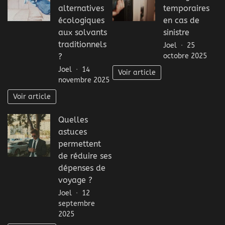
alternatives
temporaires
écologiques
en cas de
aux solvants
sinistre
traditionnels
Joel
25
octobre 2025
?
Joel
14
Voir article
novembre 2025
Voir article
Quelles
astuces
permettent
de réduire ses
dépenses de
voyage ?
Joel
12
septembre
2025