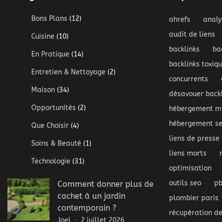
Bons Plans
(12)
ahrefs
analy
audit de liens
Cuisine
(10)
backlinks
ba
En Pratique
(14)
backlinks toxiq
Entretien & Nettoyage
(2)
concurrents
Maison
(34)
désavouer backl
Opportunités
(2)
hébergement mu
hébergement s
Que Choisir
(4)
liens de presse
Soins & Beauté
(1)
liens morts
Technologie
(31)
optimisation
outils seo
p
Comment donner plus de
cachet à un jardin
plombier paris
contemporain ?
récupération de
Joel
2 juillet 2026