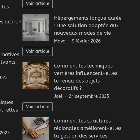
Voir article
 les
Hébergements longue durée
s actifs ?
: une solution adaptée aux
nouveaux modes de vie
Maya
9 février 2026
Voir article
ernatives
olvants
Comment les techniques
verrières influencent-elles
2025
le rendu des objets
décoratifs ?
Joel
24 septembre 2025
iques
Voir article
nt-elles
s
Comment les structures
régionales améliorent-elles
 2025
la gestion des services