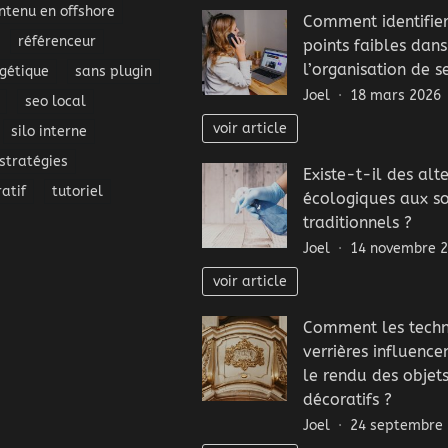
ntenu en offshore
Comment identifier
référenceur
points faibles dans
l’organisation de se
gétique
sans plugin
Joel
18 mars 2026
seo local
voir article
silo interne
stratégies
Existe-t-il des alt
atif
tutoriel
écologiques aux s
traditionnels ?
Joel
14 novembre 
voir article
Comment les techn
verrières influence
le rendu des objet
décoratifs ?
Joel
24 septembre