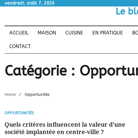
Skip
vendredi, août 7, 2026
Le bl
to
content
ACCUEIL
MAISON
CUISINE
EN PRATIQUE
BO
CONTACT
Catégorie :
Opportun
Home
Opportunités
OPPORTUNITÉS
Quels critères influencent la valeur d’une
société implantée en centre-ville ?