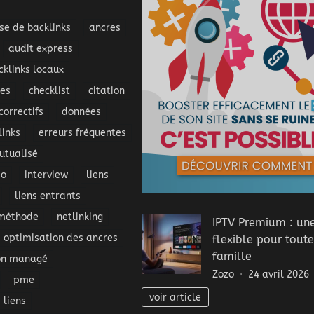
se de backlinks
ancres
audit express
cklinks locaux
ues
checklist
citation
correctifs
données
inks
erreurs fréquentes
tualisé
eo
interview
liens
liens entrants
méthode
netlinking
IPTV Premium : une
optimisation des ancres
flexible pour toute
famille
bn managé
Zozo
24 avril 2026
pme
voir article
 liens