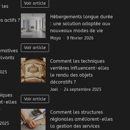
Voir article
 les
Hébergements longue durée
s actifs ?
: une solution adaptée aux
nouveaux modes de vie
Maya
9 février 2026
Voir article
ernatives
olvants
Comment les techniques
verrières influencent-elles
2025
le rendu des objets
décoratifs ?
Joel
24 septembre 2025
iques
Voir article
nt-elles
s
Comment les structures
régionales améliorent-elles
 2025
la gestion des services