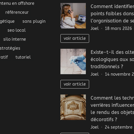
ntenu en offshore
Comment identifier
référenceur
points faibles dans
l’organisation de se
gétique
sans plugin
Joel
18 mars 2026
seo local
voir article
silo interne
stratégies
Existe-t-il des alt
atif
tutoriel
écologiques aux s
traditionnels ?
Joel
14 novembre 
voir article
Comment les techn
verrières influence
le rendu des objet
décoratifs ?
Joel
24 septembre