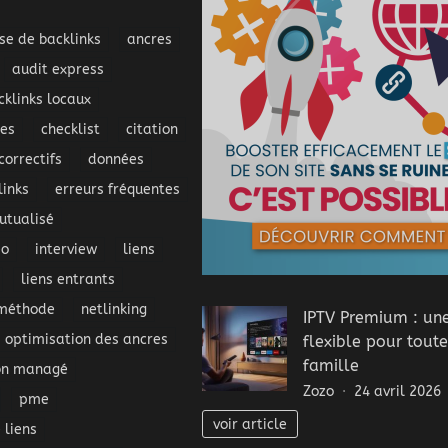
se de backlinks
ancres
audit express
cklinks locaux
ues
checklist
citation
correctifs
données
inks
erreurs fréquentes
tualisé
eo
interview
liens
liens entrants
méthode
netlinking
IPTV Premium : une
optimisation des ancres
flexible pour toute
famille
bn managé
Zozo
24 avril 2026
pme
voir article
 liens