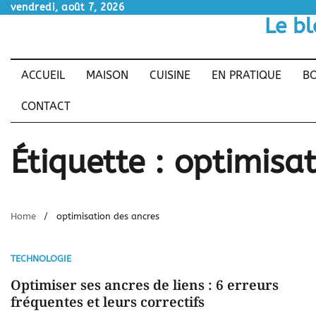
Skip
vendredi, août 7, 2026
Le bl
to
content
ACCUEIL
MAISON
CUISINE
EN PRATIQUE
BO
CONTACT
Étiquette :
optimisat
Home
optimisation des ancres
TECHNOLOGIE
Optimiser ses ancres de liens : 6 erreurs
fréquentes et leurs correctifs