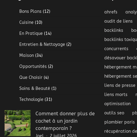
Bons Plans
(12)
ahrefs
analy
audit de liens
Cuisine
(10)
backlinks
ba
En Pratique
(14)
backlinks toxiq
Entretien & Nettoyage
(2)
concurrents
Maison
(34)
désavouer backl
Opportunités
(2)
hébergement mu
hébergement s
Que Choisir
(4)
liens de presse
Soins & Beauté
(1)
liens morts
Technologie
(31)
optimisation
outils seo
p
Comment donner plus de
cachet à un jardin
plombier paris
contemporain ?
récupération de
Joel
2 juillet 2026