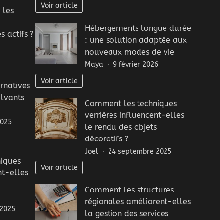
Voir article
 les
Hébergements longue durée
s actifs ?
: une solution adaptée aux
nouveaux modes de vie
Maya
9 février 2026
Voir article
ernatives
olvants
Comment les techniques
verrières influencent-elles
2025
le rendu des objets
décoratifs ?
Joel
24 septembre 2025
iques
Voir article
nt-elles
s
Comment les structures
régionales améliorent-elles
 2025
la gestion des services