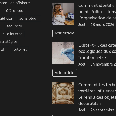
ntenu en offshore
Comment identifier
référenceur
points faibles dans
l’organisation de se
gétique
sans plugin
Joel
18 mars 2026
seo local
voir article
silo interne
stratégies
Existe-t-il des alt
atif
tutoriel
écologiques aux s
traditionnels ?
Joel
14 novembre 
voir article
Comment les techn
verrières influence
le rendu des objet
décoratifs ?
Joel
24 septembre