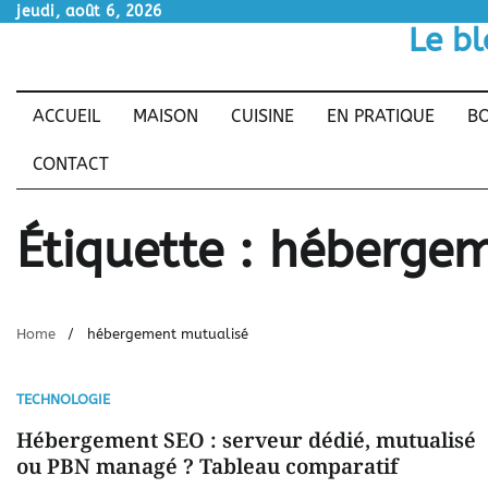
Skip
jeudi, août 6, 2026
Le bl
to
content
ACCUEIL
MAISON
CUISINE
EN PRATIQUE
BO
CONTACT
Étiquette :
hébergem
Home
hébergement mutualisé
TECHNOLOGIE
Hébergement SEO : serveur dédié, mutualisé
ou PBN managé ? Tableau comparatif