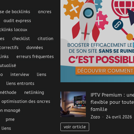
se de backlinks
ancres
audit express
cklinks locaux
ues
checklist
citation
correctifs
données
inks
erreurs fréquentes
tualisé
eo
interview
liens
liens entrants
méthode
netlinking
IPTV Premium : une
optimisation des ancres
flexible pour toute
famille
bn managé
Zozo
24 avril 2026
pme
voir article
 liens