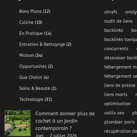
Bons Plans
(12)
ahrefs
analy
audit de liens
Cuisine
(10)
backlinks
ba
En Pratique
(14)
backlinks toxiq
Entretien & Nettoyage
(2)
concurrents
Maison
(34)
désavouer backl
Opportunités
(2)
hébergement mu
hébergement s
Que Choisir
(4)
liens de presse
Soins & Beauté
(1)
liens morts
Technologie
(31)
optimisation
outils seo
p
Comment donner plus de
cachet à un jardin
plombier paris
contemporain ?
récupération de
Joel
2 juillet 2026