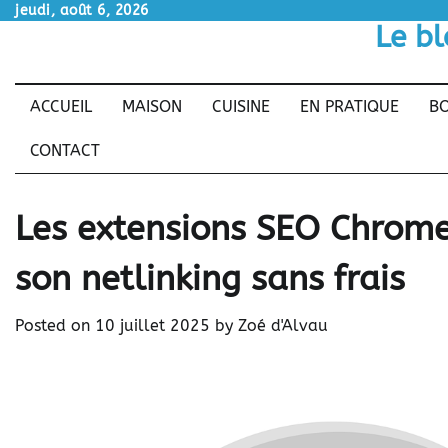
Skip
jeudi, août 6, 2026
Le bl
to
content
ACCUEIL
MAISON
CUISINE
EN PRATIQUE
BO
CONTACT
Les extensions SEO Chrome
son netlinking sans frais
Posted on
10 juillet 2025
by
Zoé d'Alvau