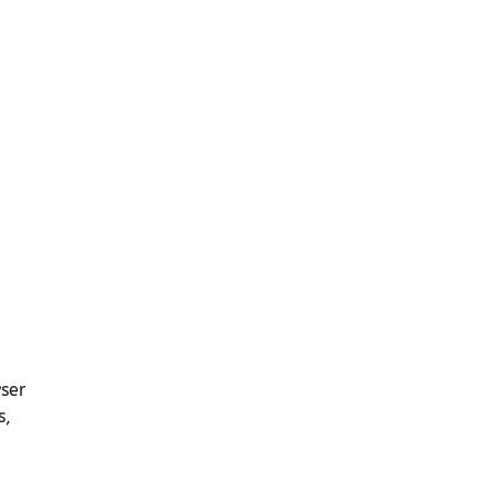
ser
s,