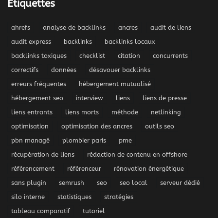
Étiquettes
ahrefs
analyse de backlinks
ancres
audit de liens
audit express
backlinks
backlinks locaux
backlinks toxiques
checklist
citation
concurrents
correctifs
données
désavouer backlinks
erreurs fréquentes
hébergement mutualisé
hébergement seo
interview
liens
liens de presse
liens entrants
liens morts
méthode
netlinking
optimisation
optimisation des ancres
outils seo
pbn managé
plombier paris
pme
récupération de liens
rédaction de contenu en offshore
référencement
référenceur
rénovation énergétique
sans plugin
semrush
seo
seo local
serveur dédié
silo interne
statistiques
stratégies
tableau comparatif
tutoriel