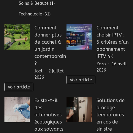
Soins & Beauté
(1)
Technologie
(31)
Comment
Comment
donner plus
choisir IPTV :
de cachet à
5 critères d’un
un jardin
abonnement
contemporain
IPTV 4K
?
Zozo
16 avril
2026
Joel
2 juillet
2026
Voir article
Voir article
Existe-t-il
Solutions de
des
blocage
alternatives
temporaires
écologiques
en cas de
aux solvants
sinistre