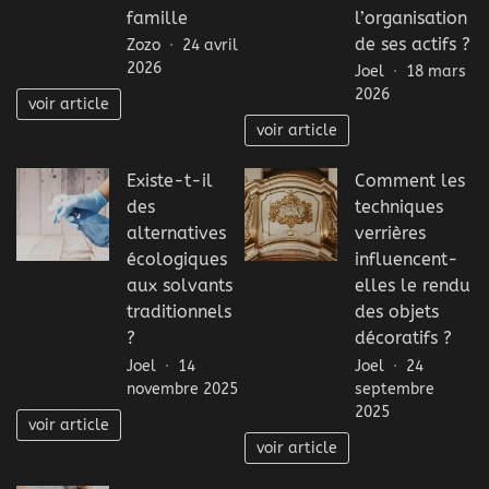
famille
l’organisation
de ses actifs ?
Zozo
24 avril
2026
Joel
18 mars
2026
voir article
voir article
Existe-t-il
Comment les
des
techniques
alternatives
verrières
écologiques
influencent-
aux solvants
elles le rendu
traditionnels
des objets
?
décoratifs ?
Joel
14
Joel
24
novembre 2025
septembre
2025
voir article
voir article