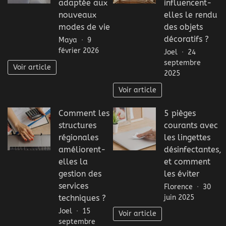
adaptée aux
influencent-
nouveaux
elles le rendu
modes de vie
des objets
décoratifs ?
Maya
9
février 2026
Joel
24
septembre
Voir article
2025
Voir article
Comment les
5 pièges
structures
courants avec
régionales
les lingettes
améliorent-
désinfectantes,
elles la
et comment
gestion des
les éviter
services
Florence
30
juin 2025
techniques ?
Joel
15
Voir article
septembre