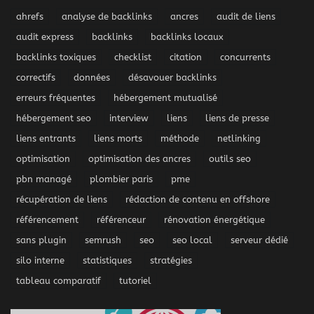
ahrefs
analyse de backlinks
ancres
audit de liens
audit express
backlinks
backlinks locaux
backlinks toxiques
checklist
citation
concurrents
correctifs
données
désavouer backlinks
erreurs fréquentes
hébergement mutualisé
hébergement seo
interview
liens
liens de presse
liens entrants
liens morts
méthode
netlinking
optimisation
optimisation des ancres
outils seo
pbn managé
plombier paris
pme
récupération de liens
rédaction de contenu en offshore
référencement
référenceur
rénovation énergétique
sans plugin
semrush
seo
seo local
serveur dédié
silo interne
statistiques
stratégies
tableau comparatif
tutoriel