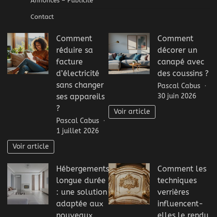
Annonces – Publicité
Contact
Comment
Comment
réduire sa
décorer un
facture
canapé avec
d’électricité
des coussins ?
sans changer
Pascal Cabus
30 juin 2026
ses appareils
?
Voir article
Pascal Cabus
1 juillet 2026
Voir article
Hébergements
Comment les
longue durée
techniques
: une solution
verrières
adaptée aux
influencent-
nouveaux
elles le rendu