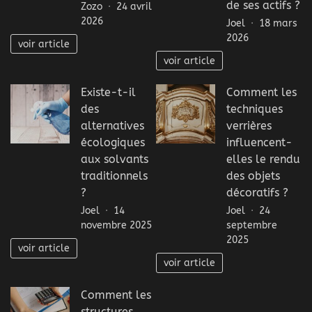
de ses actifs ?
Zozo
24 avril
2026
Joel
18 mars
2026
voir article
voir article
Existe-t-il
Comment les
des
techniques
alternatives
verrières
écologiques
influencent-
aux solvants
elles le rendu
traditionnels
des objets
?
décoratifs ?
Joel
14
Joel
24
novembre 2025
septembre
2025
voir article
voir article
Comment les
structures