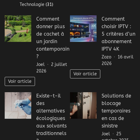
Technologie
(31)
Comment
Comment
donner plus
choisir IPTV :
de cachet à
5 critères d’un
un jardin
abonnement
contemporain
IPTV 4K
?
Zozo
16 avril
2026
Joel
2 juillet
2026
Voir article
Voir article
Existe-t-il
Solutions de
des
blocage
alternatives
temporaires
écologiques
en cas de
aux solvants
sinistre
traditionnels
Joel
25